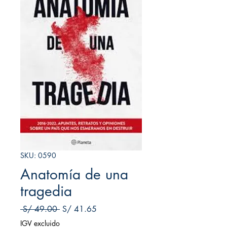
SKU: 0590
Anatomía de una
tragedia
Precio
Precio de oferta
 S/ 49.00 
S/ 41.65
IGV excluido