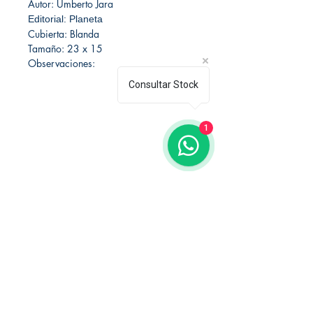
Autor: Umberto Jara
Editorial: Planeta
Cubierta: Blanda
Tamaño: 23 x 15
Observaciones:
Consultar Stock
1
Librería Editorial Trilobites
San Agustín 201,
Arequipa, Perú
950788918
libreriaeditorialtrilobites@gmail.com