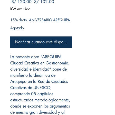
Precio
Precio de oferta
 S/ 120.00 
S/ 102.00
IGV excluido
15% dscto. ANIVERSARIO AREQUIPA
Agotado
Notificar cuando esté disponible
La presente obra “AREQUIPA
Ciudad Creativa en Gastronomía,
diversidad e identidad” pone de
manifiesto la dinámica de
Arequipa en la Red de Ciudades
Creativas de UNESCO,
comprende 05 capítulos
estructurados metodológicamente,
donde se exponen los argumentos
de nuestra gran diversidad y al