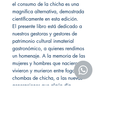
el consumo de la chicha es una
magnifica alternativa, demostrada
científicamente en esta edición.
El presente libro está dedicado a
nuestros gestoras y gestores de
patrimonio cultural inmaterial
gastronómico, a quienes rendimos
un homenaje. A la memoria de las
mujeres y hombres que nacieron,
vivieron y murieron entre fogones y
chombas de chicha, a las nuevas
generaciones que algún día
tomaran la posta de esta
importante tradición familiar,
continuando con el legado
gastronómico de nuestra amada
Arequipa.
También queremos agradecer a
Sociedad Minera Cerro Verde