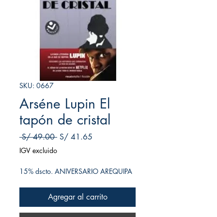
SKU: 0667
Arséne Lupin El
tapón de cristal
Precio
Precio de oferta
 S/ 49.00 
S/ 41.65
IGV excluido
15% dscto. ANIVERSARIO AREQUIPA
Agregar al carrito