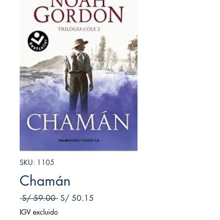
SKU: 1105
Chamán
Precio
Precio
 S/ 59.00 
S/ 50.15
de
IGV excluido
oferta