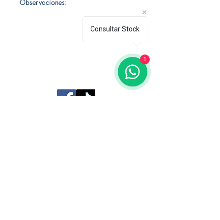
Observaciones:
Consultar Stock
1
Librería Editorial Trilobites
San Agustín 201,
Arequipa, Perú
950788918
libreriaeditorialtrilobites@gmail.com