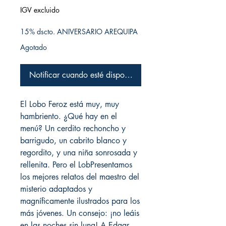
IGV excluido
15% dscto. ANIVERSARIO AREQUIPA
Agotado
Notificar cuando esté disponible
El Lobo Feroz está muy, muy
hambriento. ¿Qué hay en el
menú? Un cerdito rechoncho y
barrigudo, un cabrito blanco y
regordito, y una niña sonrosada y
rellenita. Pero el LobPresentamos
los mejores relatos del maestro del
misterio adaptados y
magníficamente ilustrados para los
más jóvenes. Un consejo: ¡no leáis
en las noches sin luna! A Edgar