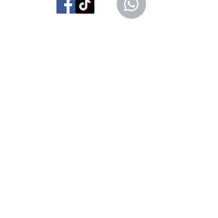
San Agustín 201,
Arequipa, Perú
950788918
libreriaeditorialtrilobites@gmail.com
Ubicación en la
ciudad
Entérate tú primero
Suscríbete a nuestro