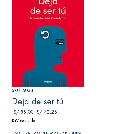
SKU: 6038
Deja de ser tú
Precio
Precio de oferta
 S/ 85.00 
S/ 72.25
IGV excluido
15% dscto. ANIVERSARIO AREQUIPA