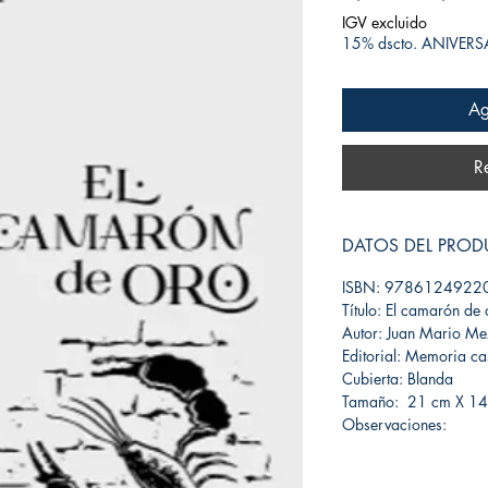
IGV excluido
15% dscto. ANIVER
Ag
R
DATOS DEL PRO
ISBN: 9786124922
Título: El camarón de 
Autor: Juan Mario M
Editorial: Memoria cas
Cubierta: Blanda
Tamaño: 21 cm X 1
Observaciones: