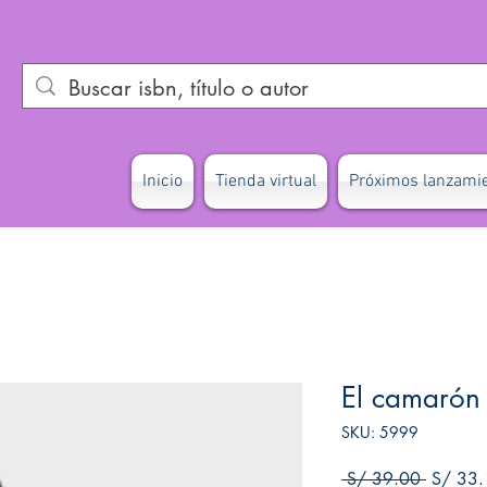
Inicio
Tienda virtual
Próximos lanzami
El camarón
SKU: 5999
Precio
 S/ 39.00 
S/ 33.