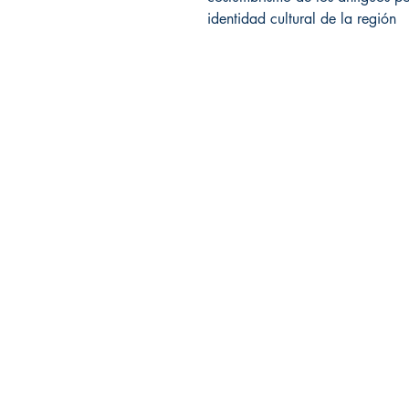
identidad cultural de la región
Librería Editorial Trilobites
San Agustín 201,
Arequipa, Perú
950788918
libreriaeditorialtrilobites@gmail.co