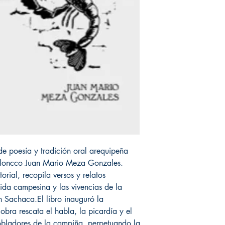
e poesía y tradición oral arequipeña
a loncco Juan Mario Meza Gonzales.
rial, recopila versos y relatos
vida campesina y las vivencias de la
Sachaca.El libro inauguró la
obra rescata el habla, la picardía y el
obladores de la campiña, perpetuando la