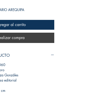
SARIO AREQUIPA
regar al carrito
ealizar compra
DUCTO
060
oro
eza Gonzáles
a editorial
4 cm