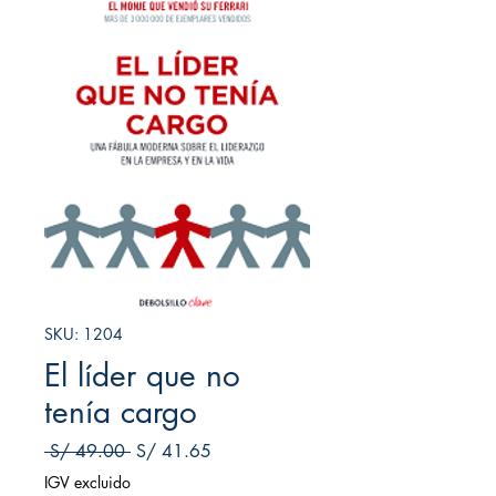
SKU: 1204
El líder que no
tenía cargo
Precio
Precio de oferta
 S/ 49.00 
S/ 41.65
IGV excluido