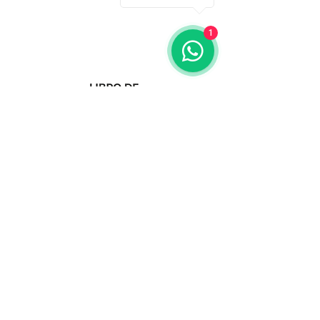
950788918
1
libreriaeditorialtrilobites@gmail.com
Ubicación en la
ciudad
Entérate tú primero
Suscríbete a nuestro
boletín