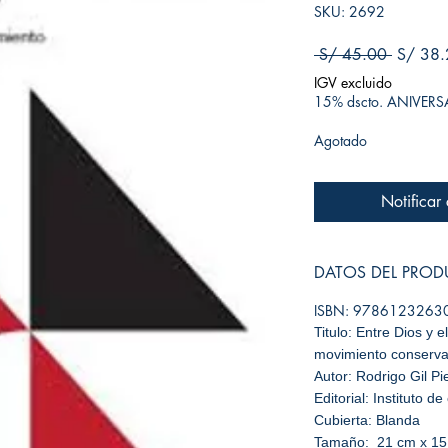
SKU: 2692
Precio
 S/ 45.00 
S/ 38.
IGV excluido
15% dscto. ANIVER
Agotado
Notificar
DATOS DEL PRO
ISBN: 9786123263
Titulo: Entre Dios y e
movimiento conserva
Autor: Rodrigo Gil Pi
Editorial: Instituto 
Cubierta: Blanda
Tamaño: 21 cm x 15