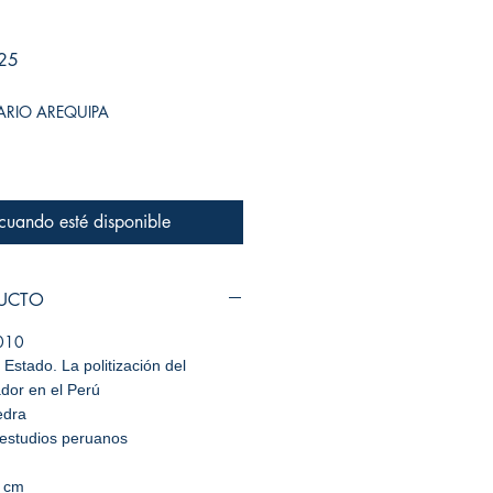
Precio de oferta
25
SARIO AREQUIPA
 cuando esté disponible
DUCTO
010
l Estado. La politización del
dor en el Perú
edra
de estudios peruanos
 cm