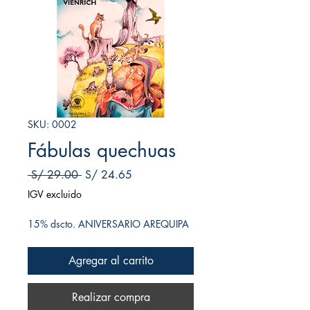
SKU: 0002
Fábulas quechuas
Precio
Precio de oferta
 S/ 29.00 
S/ 24.65
IGV excluido
15% dscto. ANIVERSARIO AREQUIPA
Agregar al carrito
Realizar compra