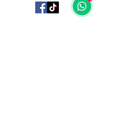
San Agustín 201,
Arequipa, Perú
950788918
libreriaeditorialtrilobites@gmail.com
Ubicación en la
ciudad
Entérate tú primero
Suscríbete a nuestro