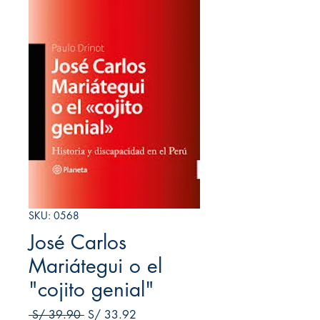
SKU: 0568
José Carlos
Mariátegui o el
"cojito genial"
Precio
Precio de oferta
 S/ 39.90 
S/ 33.92