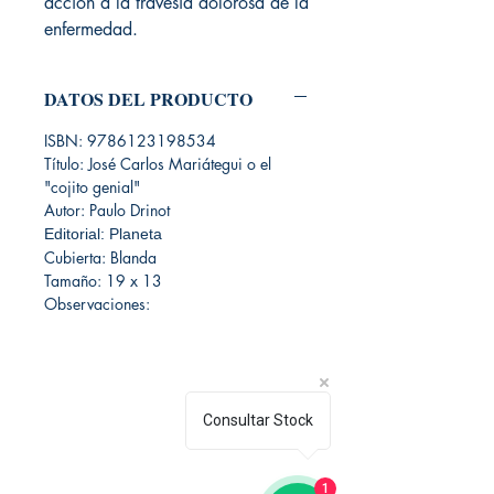
acción a la travesía dolorosa de la
enfermedad.
DATOS DEL PRODUCTO
ISBN: 9786123198534
Título: José Carlos Mariátegui o el
"cojito genial"
Autor: Paulo Drinot
Editorial: Planeta
Cubierta: Blanda
Tamaño: 19 x 13
Observaciones:
Consultar Stock
Librería Editorial Trilobites
1