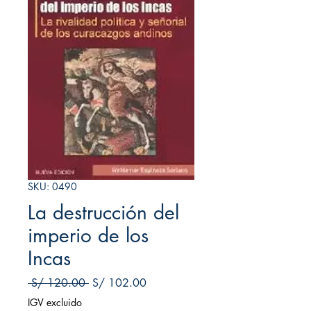
SKU: 0490
La destrucción del
imperio de los
Incas
Precio
Precio de oferta
 S/ 120.00 
S/ 102.00
IGV excluido