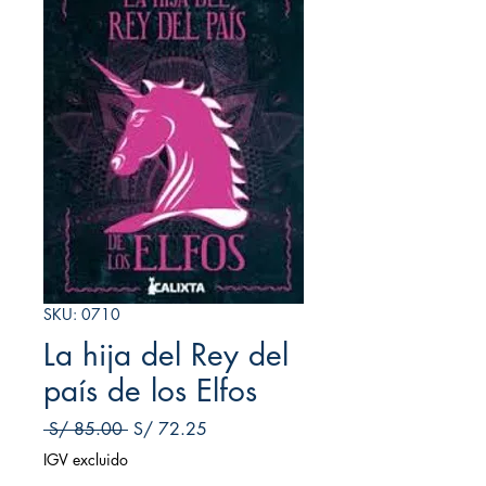
SKU: 0710
La hija del Rey del
país de los Elfos
Precio
Precio de oferta
 S/ 85.00 
S/ 72.25
IGV excluido