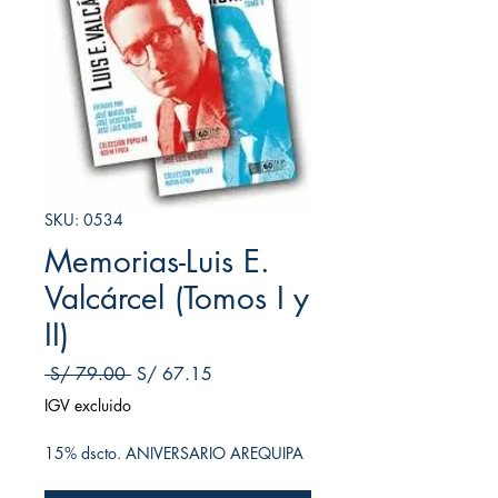
SKU: 0534
Memorias-Luis E.
Valcárcel (Tomos I y
II)
Precio
Precio de oferta
 S/ 79.00 
S/ 67.15
IGV excluido
15% dscto. ANIVERSARIO AREQUIPA