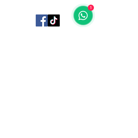
1
Librería Editorial Trilobites
San Agustín 201,
Arequipa, Perú
950788918
libreriaeditorialtrilobites@gmail.com
Ubicación en la
ciudad
Entérate tú primero