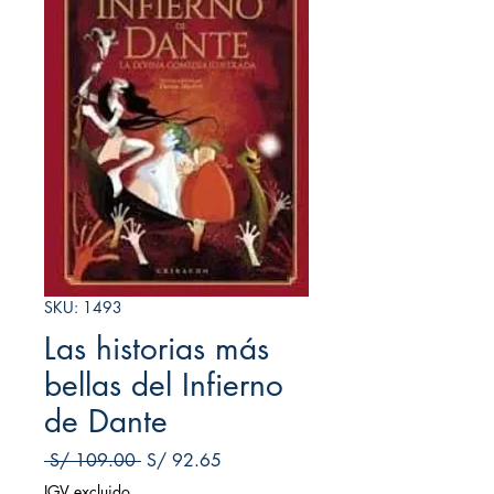
SKU: 1493
Las historias más
bellas del Infierno
de Dante
Precio
Precio de oferta
 S/ 109.00 
S/ 92.65
IGV excluido