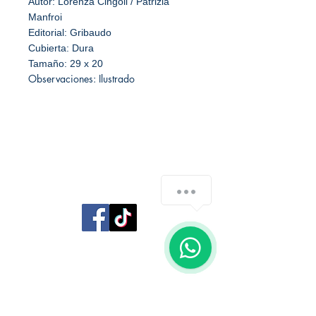
Autor: Lorenza Cingoli / Patrizia
Manfroi
Editorial: Gribaudo
Cubierta: Dura
Tamaño: 29 x 20
Observaciones: Ilustrado
Consultar Stock
Librería Editorial Trilobites
1
San Agustín 201,
Arequipa, Perú
950788918