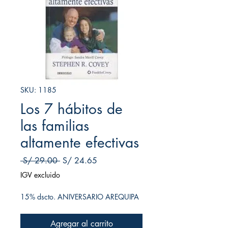
SKU: 1185
Los 7 hábitos de
las familias
altamente efectivas
Precio
Precio de oferta
 S/ 29.00 
S/ 24.65
IGV excluido
15% dscto. ANIVERSARIO AREQUIPA
Agregar al carrito