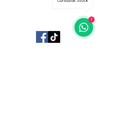
Consultar Stock
1
Librería Editorial Trilobites
San Agustín 201,
Arequipa, Perú
950788918
libreriaeditorialtrilobites@gmail.com
Ubicación en la
ciudad