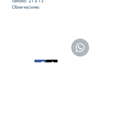
Tamaño: 21 x 13
Observaciones:
Librería Editorial Trilobites
San Agustín 201,
Arequipa, Perú
950788918
libreriaeditorialtrilobites@gmail.com