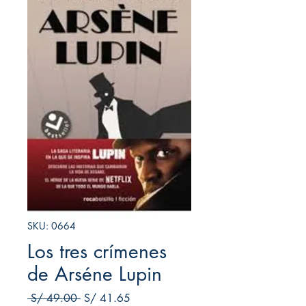
SKU: 0664
Los tres crímenes
de Arséne Lupin
Precio
Precio de oferta
 S/ 49.00 
S/ 41.65