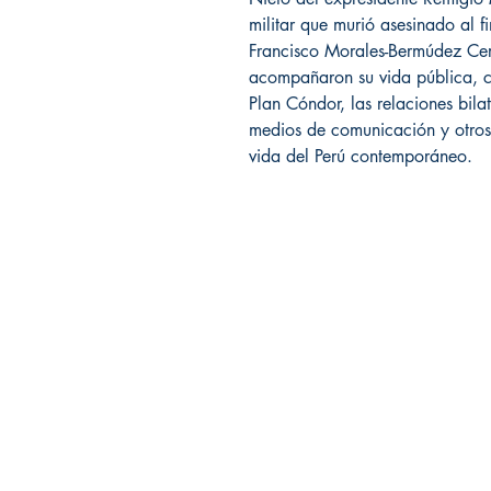
militar que murió asesinado al 
Francisco Morales-Bermúdez Cerru
acompañaron su vida pública, c
Plan Cóndor, las relaciones bilat
medios de comunicación y otros
vida del Perú contemporáneo.
Librería Editorial Trilobites
San Agustín 201,
Arequipa, Perú
950788918