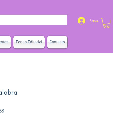
Entrar
entos
Fondo Editorial
Contacto
alabra
Precio de oferta
65