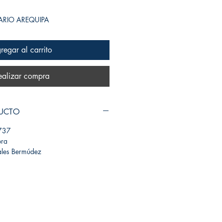
SARIO AREQUIPA
regar al carrito
ealizar compra
DUCTO
737
bra
ales Bermúdez