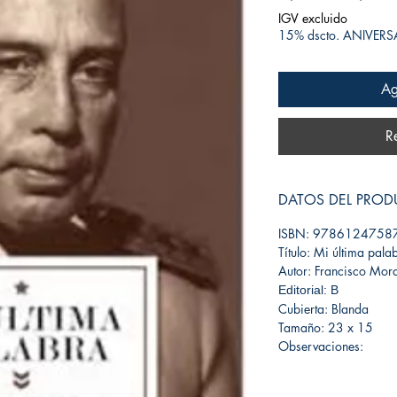
IGV excluido
15% dscto. ANIVER
Ag
R
DATOS DEL PRO
ISBN: 9786124758
Título: Mi última pala
Autor: Francisco Mor
Editorial: B
Cubierta: Blanda
Tamaño: 23 x 15
Observaciones: