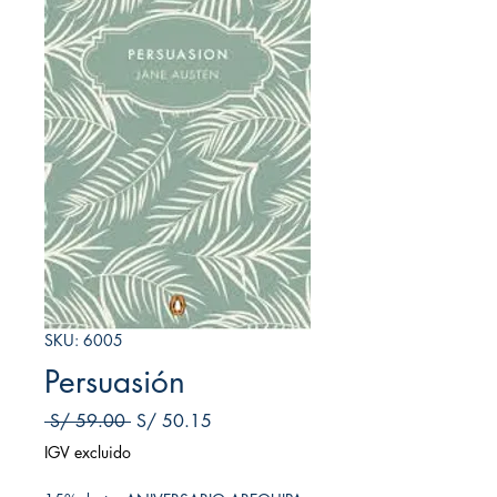
SKU: 6005
Persuasión
Precio
Precio de oferta
 S/ 59.00 
S/ 50.15
IGV excluido