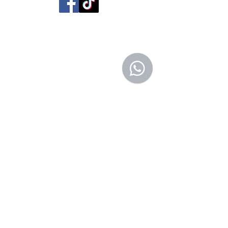
San Agustín 201,
Arequipa, Perú
950788918
libreriaeditorialtrilobites@gmail.com
Ubicación en la
ciudad
Entérate tú primero
Suscríbete a nuestro