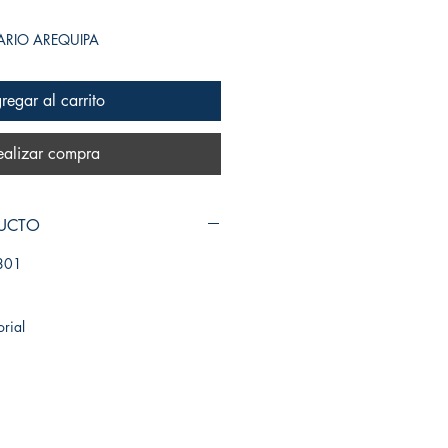
SARIO AREQUIPA
regar al carrito
ealizar compra
DUCTO
801
orial