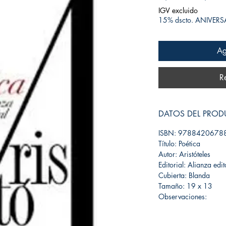
IGV excluido
15% dscto. ANIVER
Ag
R
DATOS DEL PRO
ISBN: 9788420678
Título: Poética
Autor: Aristóteles
Editorial: Alianza edit
Cubierta: Blanda
Tamaño: 19 x 13
Observaciones: