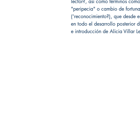
lector?, así como términos como 
"peripecia" o cambio de fortuna
('reconocimiento?), que desde 
en todo el desarrollo posterior d
e introducción de Alicia Villar 
Librería Editorial Trilobites
San Agustín 201,
Arequipa, Perú
950788918
libreriaeditorialtrilobites@gmail.co