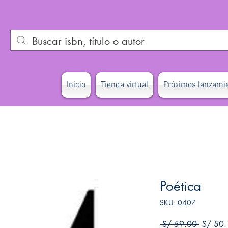
Inicio
Tienda virtual
Próximos lanzami
Poética
SKU: 0407
Precio
 S/ 59.00 
S/ 50.