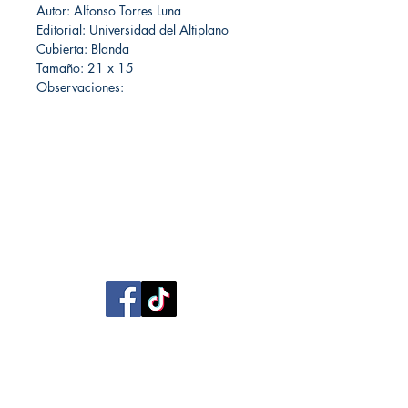
Autor: Alfonso Torres Luna
Editorial: Universidad del Altiplano
Cubierta: Blanda
Tamaño: 21 x 15
Observaciones:
Librería Editorial Trilobites
San Agustín 201,
Arequipa, Perú
950788918