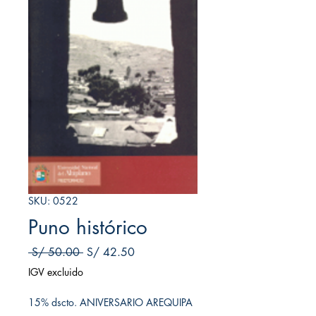
SKU: 0522
Puno histórico
Precio
Precio de oferta
 S/ 50.00 
S/ 42.50
IGV excluido
15% dscto. ANIVERSARIO AREQUIPA