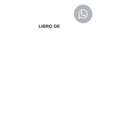
libreriaeditorialtrilobites@gmail.com
Ubicación en la
ciudad
Entérate tú primero
Suscríbete a nuestro
boletín
Suscribirse