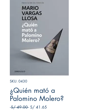
SKU: 0430
¿Quién mató a
Palomino Molero?
Precio
Precio de oferta
 S/ 49.00 
S/ 41.65