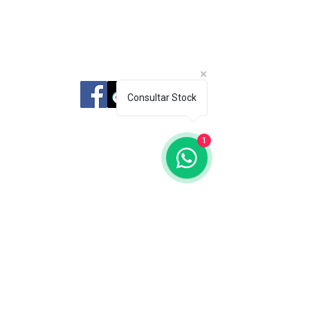
Librería Editorial Trilobites
Consultar Stock
San Agustín 201,
1
Arequipa, Perú
950788918
libreriaeditorialtrilobites@gmail.com
Ubicación en la