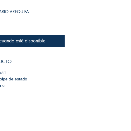
SARIO AREQUIPA
 cuando esté disponible
DUCTO
651
golpe de estado
rte