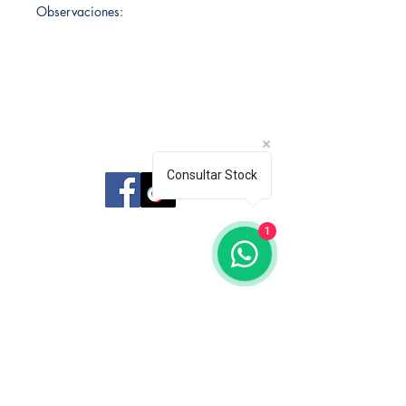
Observaciones:
Librería Editorial Trilobites
Consultar Stock
San Agustín 201,
1
Arequipa, Perú
950788918
libreriaeditorialtrilobites@gmail.com