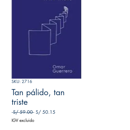
SKU: 2716
Tan pálido, tan
triste
Precio
Precio de oferta
 S/ 59.00 
S/ 50.15
IGV excluido