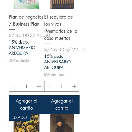
Plan de negocios
El sepulcro de
/ Business Plan
los vivos
(Memorias de la
Precio
Precio de oferta
S/ 30.00
S/ 25.50
casa muerta)
15% dscto.
ANIVERSARIO
Precio
Precio de oferta
S/ 26.00
S/ 22.10
AREQUIPA
15% dscto.
IGV excluido
ANIVERSARIO
AREQUIPA
IGV excluido
Agregar al
Agregar al
carrito
carrito
USADO