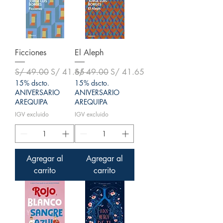
Ficciones
El Aleph
Precio
Precio de oferta
Precio
Precio de oferta
S/ 49.00
S/ 41.65
S/ 49.00
S/ 41.65
15% dscto.
15% dscto.
ANIVERSARIO
ANIVERSARIO
AREQUIPA
AREQUIPA
IGV excluido
IGV excluido
Agregar al
Agregar al
carrito
carrito