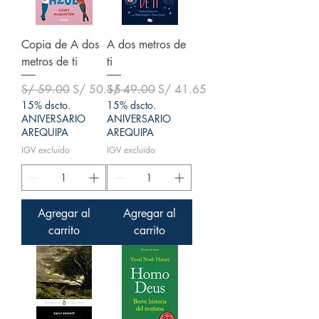
Copia de A dos
A dos metros de
metros de ti
ti
Precio
Precio de oferta
Precio
Precio de oferta
S/ 59.00
S/ 50.15
S/ 49.00
S/ 41.65
15% dscto.
15% dscto.
ANIVERSARIO
ANIVERSARIO
AREQUIPA
AREQUIPA
IGV excluido
IGV excluido
Agregar al
Agregar al
carrito
carrito