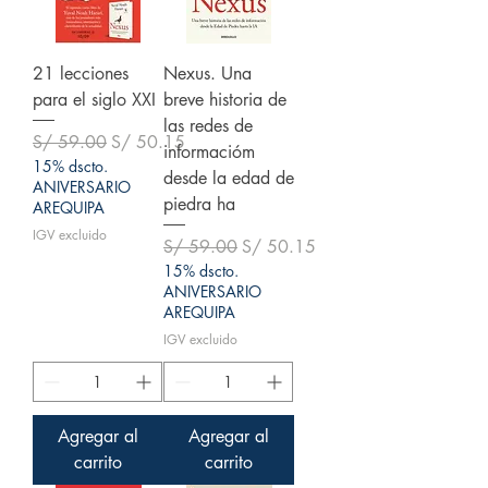
21 lecciones
Nexus. Una
para el siglo XXI
breve historia de
las redes de
Precio
Precio de oferta
S/ 59.00
S/ 50.15
informacióm
15% dscto.
desde la edad de
ANIVERSARIO
piedra ha
AREQUIPA
IGV excluido
Precio
Precio de oferta
S/ 59.00
S/ 50.15
15% dscto.
ANIVERSARIO
AREQUIPA
IGV excluido
Agregar al
Agregar al
carrito
carrito