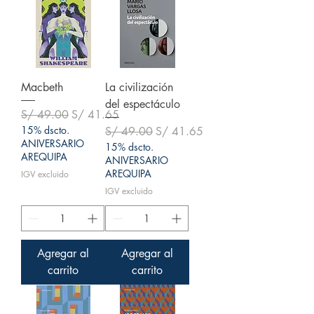
Macbeth
La civilización
del espectáculo
Precio
Precio de oferta
S/ 49.00
S/ 41.65
15% dscto.
Precio
Precio de oferta
S/ 49.00
S/ 41.65
ANIVERSARIO
15% dscto.
AREQUIPA
ANIVERSARIO
AREQUIPA
IGV excluido
IGV excluido
Agregar al
Agregar al
carrito
carrito