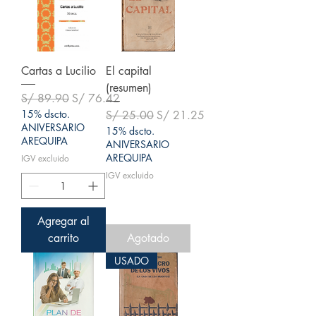
Cartas a Lucilio
El capital
(resumen)
Precio
Precio de oferta
S/ 89.90
S/ 76.42
15% dscto.
Precio
Precio de oferta
S/ 25.00
S/ 21.25
ANIVERSARIO
15% dscto.
AREQUIPA
ANIVERSARIO
AREQUIPA
IGV excluido
IGV excluido
Agregar al
carrito
Agotado
USADO