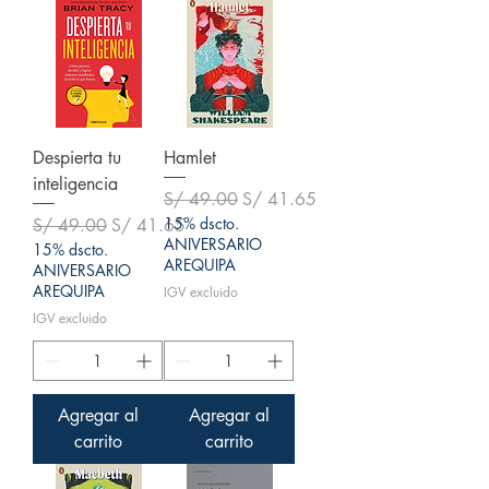
Despierta tu
Hamlet
inteligencia
Precio
Precio de oferta
S/ 49.00
S/ 41.65
Precio
Precio de oferta
15% dscto.
S/ 49.00
S/ 41.65
ANIVERSARIO
15% dscto.
AREQUIPA
ANIVERSARIO
AREQUIPA
IGV excluido
IGV excluido
Agregar al
Agregar al
carrito
carrito