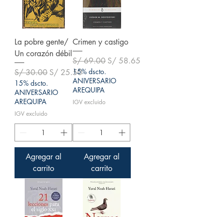
La pobre gente/
Crimen y castigo
Un corazón débil
Precio
Precio de oferta
S/ 69.00
S/ 58.65
Precio
Precio de oferta
15% dscto.
S/ 30.00
S/ 25.50
ANIVERSARIO
15% dscto.
AREQUIPA
ANIVERSARIO
AREQUIPA
IGV excluido
IGV excluido
Agregar al
Agregar al
carrito
carrito