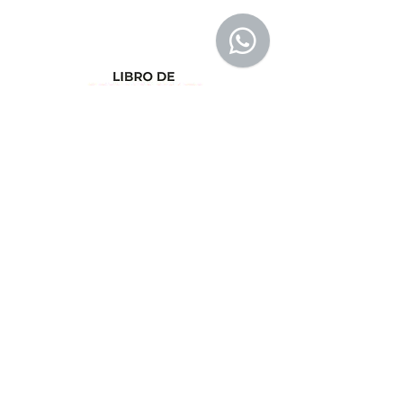
libreriaeditorialtrilobites@gmail.com
Ubicación en la
ciudad
Entérate tú primero
Suscríbete a nuestro
boletín
Suscribirse