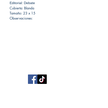
Editorial: Debate
Cubierta: Blanda
Tamaño: 23 x 15
Observaciones:
Librería Editorial Trilobites
San Agustín 201,
Arequipa, Perú
950788918