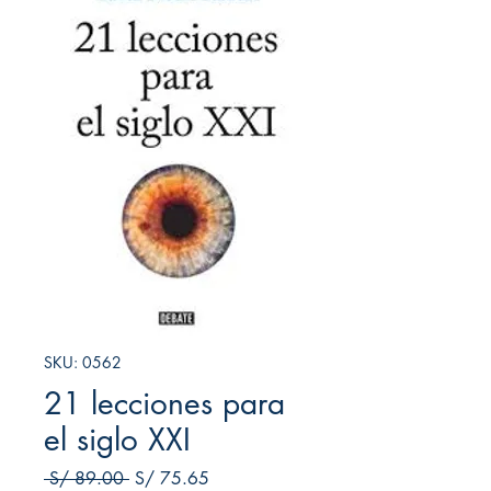
SKU: 0562
21 lecciones para
el siglo XXI
Precio
Precio de oferta
 S/ 89.00 
S/ 75.65