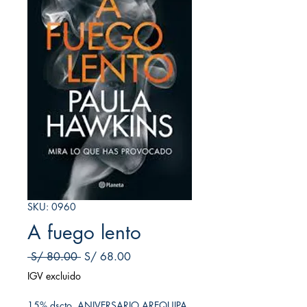
SKU: 0960
A fuego lento
Precio
Precio de oferta
 S/ 80.00 
S/ 68.00
IGV excluido
15% dscto. ANIVERSARIO AREQUIPA