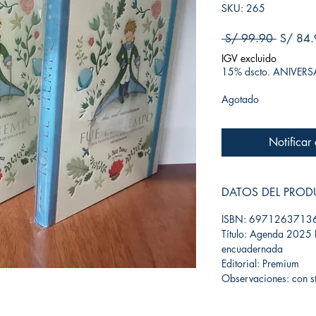
SKU: 265
Precio
 S/ 99.90 
S/ 84.
IGV excluido
15% dscto. ANIVER
Agotado
Notificar
DATOS DEL PRO
ISBN: 6971263713
Título: Agenda 2025 P
encuadernada
Editorial: Premium
Observaciones: con st