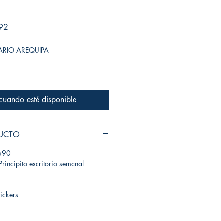
Precio de oferta
92
SARIO AREQUIPA
 cuando esté disponible
DUCTO
690
rincipito escritorio semanal
ickers