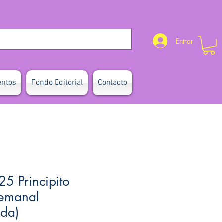
Entrar
entos
Fondo Editorial
Contacto
5 Principito
 semanal
da)