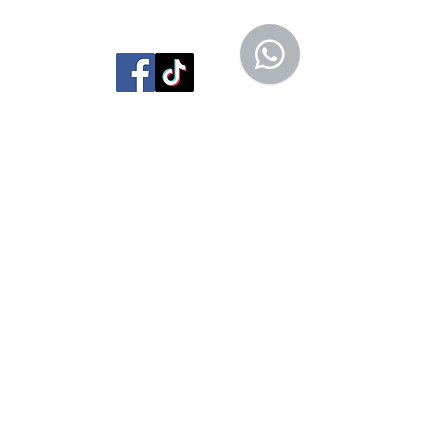
Librería Editorial Trilobites
San Agustín 201,
Arequipa, Perú
950788918
libreriaeditorialtrilobites@gmail.com
Ubicación en la
ciudad
Entérate tú primero