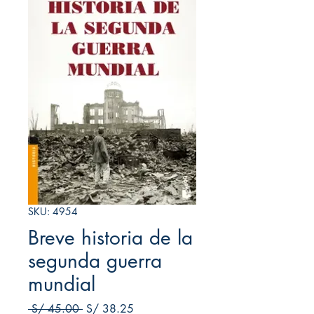
SKU: 4954
Breve historia de la
segunda guerra
mundial
Precio
Precio de oferta
 S/ 45.00 
S/ 38.25