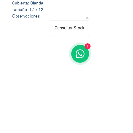
Cubierta: Blanda
Tamaño: 17 x 12
Observaciones:
Consultar Stock
1
Librería Editorial Trilobites
San Agustín 201,
Arequipa, Perú
950788918
libreriaeditorialtrilobites@gmail.com