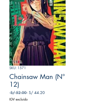
SKU: 1571
Chainsaw Man (N°
12)
Precio
Precio de oferta
 S/ 52.00 
S/ 44.20
IGV excluido