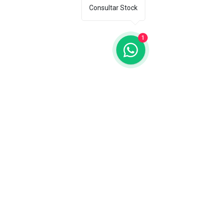
San Agustín 201,
Consultar Stock
Arequipa, Perú
950788918
1
libreriaeditorialtrilobites@gmail.com
Ubicación en la
ciudad
Entérate tú primero
Suscríbete a nuestro
boletín