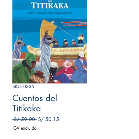
SKU: 0335
Cuentos del
Titikaka
Precio
Precio de oferta
 S/ 59.00 
S/ 50.15
IGV excluido