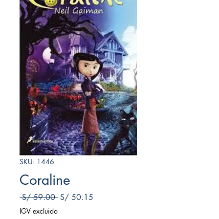
SKU: 1446
Coraline
Precio
Precio de oferta
 S/ 59.00 
S/ 50.15
IGV excluido