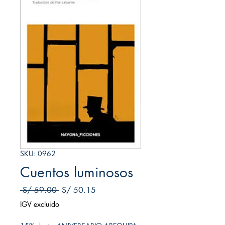
SKU: 0962
Cuentos luminosos
Precio
Precio de oferta
 S/ 59.00 
S/ 50.15
IGV excluido