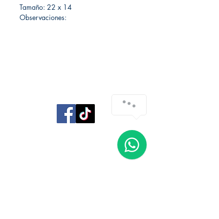
Tamaño: 22 x 14
Observaciones:
Librería Editorial Trilobites
San Agustín 201,
Arequipa, Perú
950788918
libreriaeditorialtrilobites@gmail.com