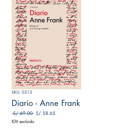
SKU: 0315
Diario - Anne Frank
Precio
Precio de oferta
 S/ 69.00 
S/ 58.65
IGV excluido