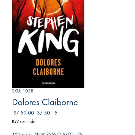
SKU: 1038
Dolores Claiborne
Precio
Precio de oferta
 S/ 59.00 
S/ 50.15
IGV excluido
15% dscto. ANIVERSARIO AREQUIPA