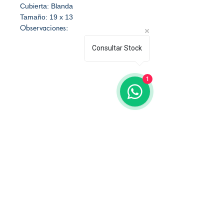
Cubierta: Blanda
Tamaño: 19 x 13
Observaciones:
Consultar Stock
1
Librería Editorial Trilobites
San Agustín 201,
Arequipa, Perú
950788918
libreriaeditorialtrilobites@gmail.com