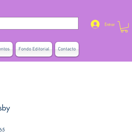
Entrar
entos
Fondo Editorial
Contacto
sby
Precio de oferta
65