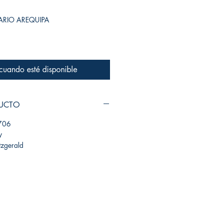
SARIO AREQUIPA
 cuando esté disponible
DUCTO
706
y
itzgerald