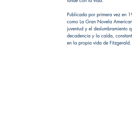
funde con la vida.
Publicada por primera vez en 1
como La Gran Novela Americana.
juventud y el deslumbramiento 
decadencia y la caída, constant
en la propia vida de Fitzgerald.
Librería Editorial Trilobites
San Agustín 201,
Arequipa, Perú