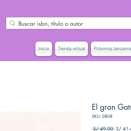
Inicio
Tienda virtual
Próximos lanzami
El gran Gat
SKU: 0808
Precio
 S/ 49.00 
S/ 41.