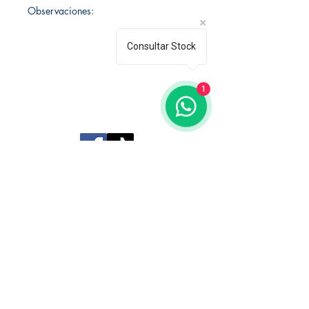
Observaciones:
Consultar Stock
1
Librería Editorial Trilobites
San Agustín 201,
Arequipa, Perú
950788918
libreriaeditorialtrilobites@gmail.com