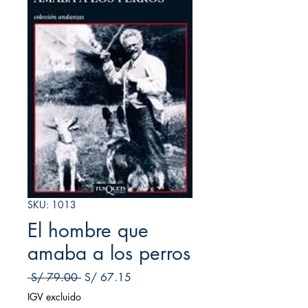
SKU: 1013
El hombre que
amaba a los perros
Precio
Precio de oferta
 S/ 79.00 
S/ 67.15
IGV excluido