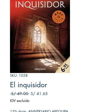
SKU: 1058
El inquisidor
Precio
Precio de oferta
 S/ 49.00 
S/ 41.65
IGV excluido
15% dscto. ANIVERSARIO AREQUIPA