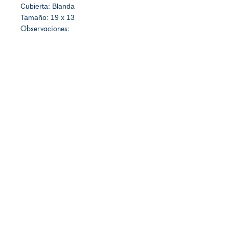
Cubierta: Blanda
Tamaño: 19 x 13
Observaciones:
Librería Editorial Trilobites
San Agustín 201,
Arequipa, Perú
950788918
libreriaeditorialtrilobites@gmail.com