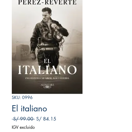
SKU: 0996
El italiano
Precio
Precio de oferta
 S/ 99.00 
S/ 84.15
IGV excluido