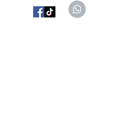
Librería Editorial Trilobites
San Agustín 201,
Arequipa, Perú
950788918
libreriaeditorialtrilobites@gmail.com
Ubicación en la
ciudad
Entérate tú primero