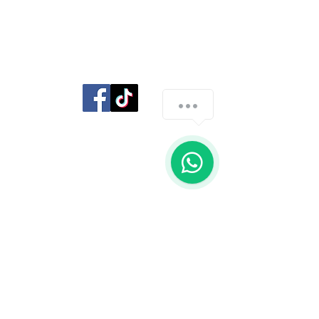
Librería Editorial Trilobites
Consultar Stock
San Agustín 201,
1
Arequipa, Perú
950788918
libreriaeditorialtrilobites@gmail.com
Ubicación en la