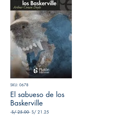
SKU: 0678
El sabueso de los
Baskerville
Precio
Precio de oferta
 S/ 25.00 
S/ 21.25