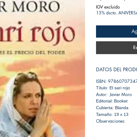
IGV excluido
15% dscto. ANIVER
Ag
R
DATOS DEL PRO
ISBN: 9786070734
Título: El sari rojo
Autor: Javier Moro
Editorial: Booket
Cubierta: Blanda
Tamaño: 19 x 13
Observaciones: