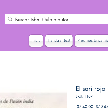
Inicio
Tienda virtual
Próximos lanzami
El sari rojo
SKU: 1107
Precio
 S/ 40.00 
S/ 34.