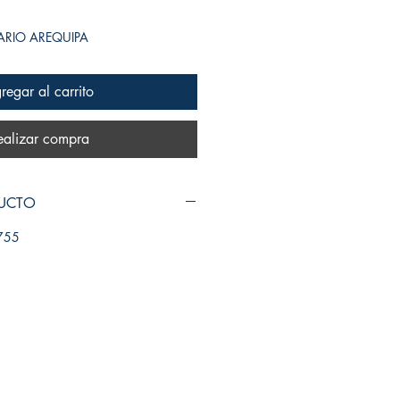
SARIO AREQUIPA
regar al carrito
ealizar compra
DUCTO
755