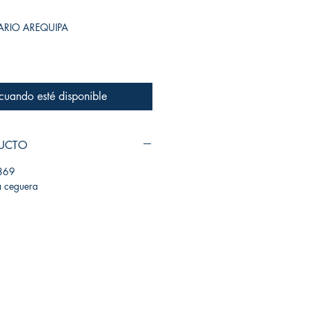
SARIO AREQUIPA
 cuando esté disponible
DUCTO
869
la ceguera