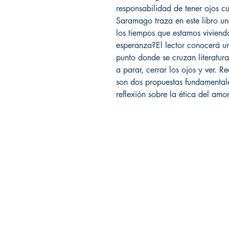
responsabilidad de tener ojos cu
Saramago traza en este libro 
los tiempos que estamos vivien
esperanza?El lector conocerá un
punto donde se cruzan literatur
a parar, cerrar los ojos y ver. R
son dos propuestas fundamental
reflexión sobre la ética del amor
Librería Editorial Trilobites
San Agustín 201,