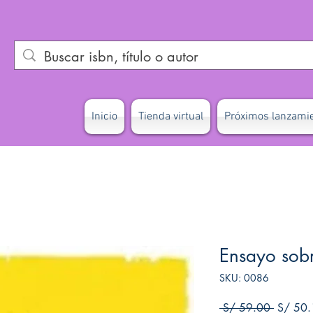
Inicio
Tienda virtual
Próximos lanzami
Ensayo sob
SKU: 0086
Precio
 S/ 59.00 
S/ 50.