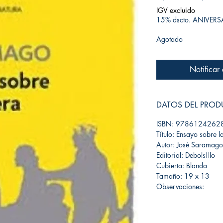
IGV excluido
15% dscto. ANIVER
Agotado
Notificar
DATOS DEL PRO
ISBN: 9786124262
Título: Ensayo sobre 
Autor: José Saramago
Editorial: Debols!llo
Cubierta: Blanda
Tamaño: 19 x 13
Observaciones: