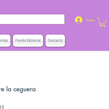
Entrar
entos
Fondo Editorial
Contacto
re la ceguera
Precio de oferta
15