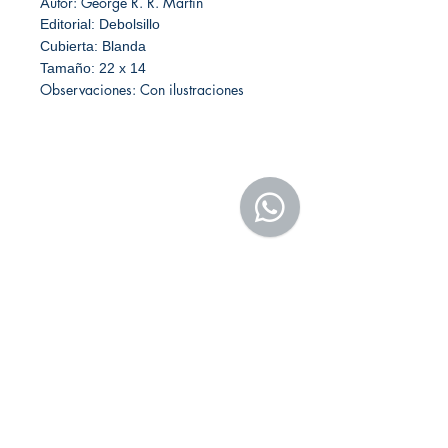
Autor: George R. R. Martin
Editorial: Debolsillo
Cubierta: Blanda
Tamaño: 22 x 14
Observaciones: Con ilustraciones
Librería Editorial Trilobites
San Agustín 201,
Arequipa, Perú
950788918
libreriaeditorialtrilobites@gmail.com