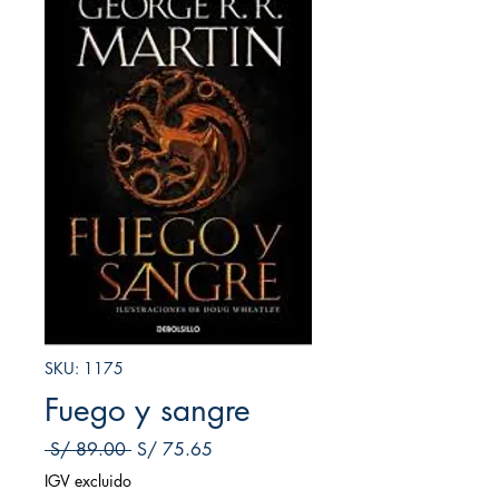
SKU: 1175
Fuego y sangre
Precio
Precio de oferta
 S/ 89.00 
S/ 75.65
IGV excluido