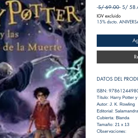
Precio
 S/ 69.00 
S/ 58.
IGV excluido
15% dscto. ANIVER
Ag
R
DATOS DEL PRO
ISBN: 9786124498
Título: Harry Potter 
Autor: J. K. Rowling
Editorial: Salamandr
Cubierta: Blanda
Tamaño: 21 x 13
Observaciones: