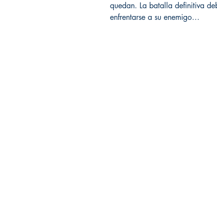
quedan. La batalla definitiva d
enfrentarse a su enemigo…
Librería Editorial Trilobites
San Agustín 201,
Arequipa, Perú
950788918
libreriaeditorialtrilobites@gmail.co