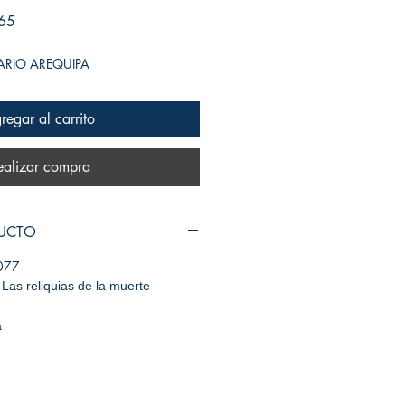
Precio de oferta
65
SARIO AREQUIPA
regar al carrito
ealizar compra
DUCTO
077
y Las reliquias de la muerte
a