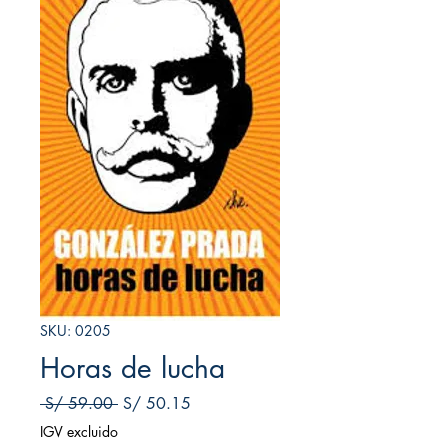
SKU: 0205
Horas de lucha
Precio
Precio de oferta
 S/ 59.00 
S/ 50.15
IGV excluido