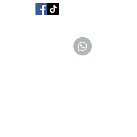
San Agustín 201,
Arequipa, Perú
950788918
libreriaeditorialtrilobites@gmail.com
Ubicación en la
ciudad
Entérate tú primero