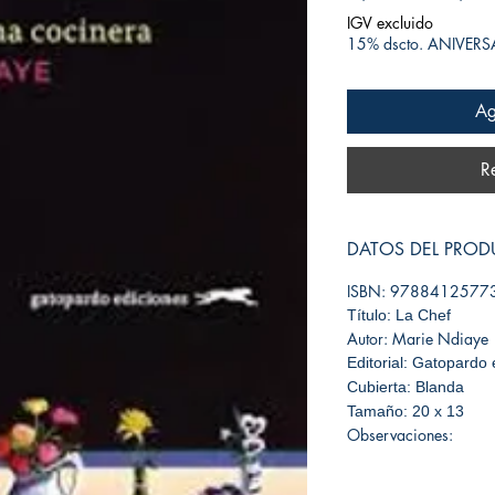
IGV excluido
15% dscto. ANIVER
Ag
R
DATOS DEL PRO
ISBN: 9788412577
Título: La Chef
Autor: Marie Ndiaye
Editorial: Gatopardo 
Cubierta: Blanda
Tamaño: 20 x 13
Observaciones: