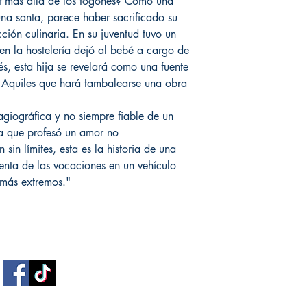
ef más allá de los fogones? Como una
una santa, parece haber sacrificado su
cción culinaria. En su juventud tuvo un
e en la hostelería dejó al bebé a cargo de
s, esta hija se revelará como una fuente
e Aquiles que hará tambalearse una obra
giográfica y no siempre fiable de un
 la que profesó un amor no
sin límites, esta es la historia de una
lenta de las vocaciones en un vehículo
 más extremos."