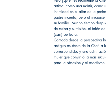
Pero ¿quién es realmente la Ch
artista, como una mártir, como 
intimidad en el altar de la perfe
padre incierto, pero al iniciars
su familia. Mucho tiempo despué
de culpa y sumisión, el talón d
(casi) perfecta.
Contada desde la perspectiva ha
antiguo asistente de la Chef, a
correspondido, y una admiración 
mujer que convirtió la más sucu
para la obsesión y el ascetismo
Librería Editorial Trilobites