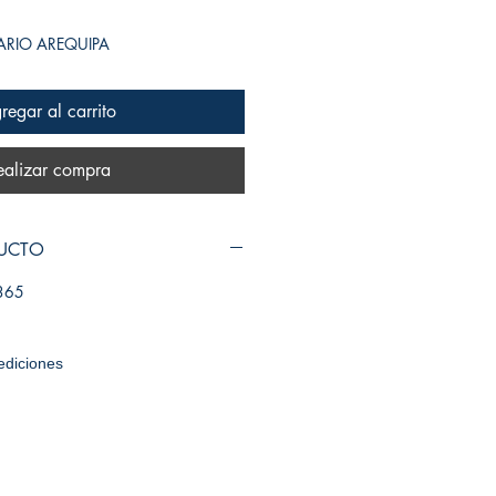
SARIO AREQUIPA
regar al carrito
ealizar compra
DUCTO
365
ediciones