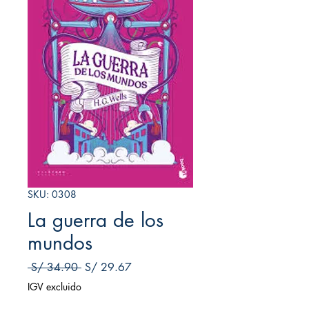
SKU: 0308
La guerra de los
mundos
Precio
Precio
 S/ 34.90 
S/ 29.67
de
IGV excluido
oferta