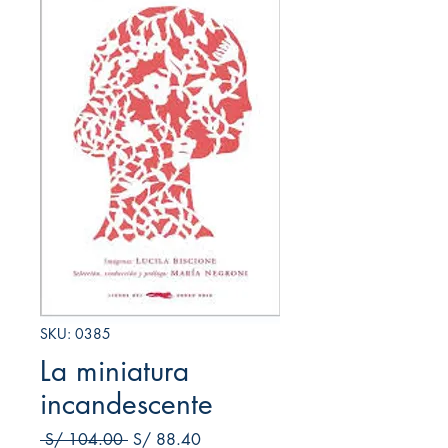
SKU: 0385
La miniatura
incandescente
Precio
Precio de oferta
 S/ 104.00 
S/ 88.40