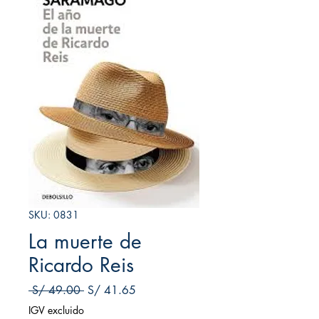
SKU: 0831
La muerte de
Ricardo Reis
Precio
Precio de oferta
 S/ 49.00 
S/ 41.65
IGV excluido