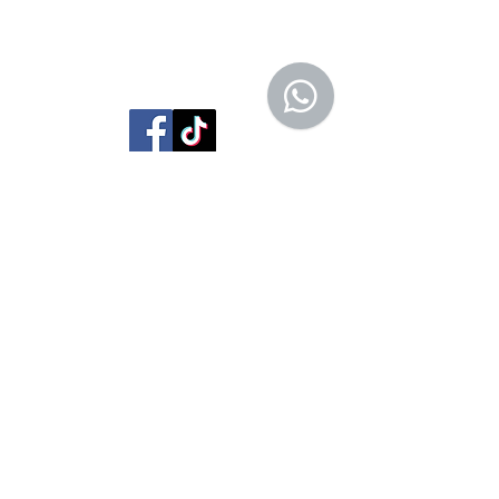
Librería Editorial Trilobites
San Agustín 201,
Arequipa, Perú
950788918
libreriaeditorialtrilobites@gmail.com
Ubicación en la
ciudad